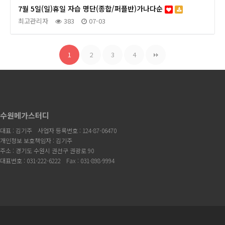
7월 5일(일)휴일 자습 명단(종합/퍼플반)가나다순
최고관리자
383
07-03
1
2
3
4
수원메가스터디
대표 : 김기주
사업자 등록번호 : 124-87-06470
개인정보 보호책임자 : 김기주
주소 : 경기도 수원시 권선구 권광로 90
대표번호 : 031-222-6222
Fax : 031-898-9994