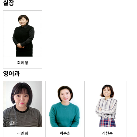
실장
최혜정
영어과
김민희
백승희
김현승