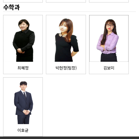
수학과
최혜정
박현정(팀장)
김보미
이호균