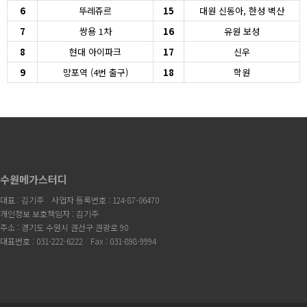
6
뚜레쥬르
15
대원 신동아, 한성 벽산
7
쌍용 1차
16
유원 보성
8
현대 아이파크
17
신우
9
망포역 (4번 출구)
18
학원
수원메가스터디
대표 : 김기주
사업자 등록번호 : 124-87-06470
개인정보 보호책임자 : 김기주
주소 : 경기도 수원시 권선구 권광로 90
대표번호 : 031-222-6222
Fax : 031-898-9994