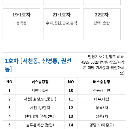
19-1호차
21-1호차
22호차
동백동
수지,상현,광교,흥덕
평택, 송탄
담당기사 : 강정구 010-
1호차 [서천동, 신영통, 권선
4285-5523 (탑승 장소/시각
동]
은 해당 기사분과 확인하세
요)
NO
버스승강장
NO
버스승강장
1
서천마젤란
10
신동래미안
2
서천( 효성,SK,풍림 )
11
대우,대림
3
서천 2,3단지
12
상록5차
4
현대 3차 (주민센터)
13
상록3차
5
늘푸른벽산 (농협)
14
명당초 (화홍고)