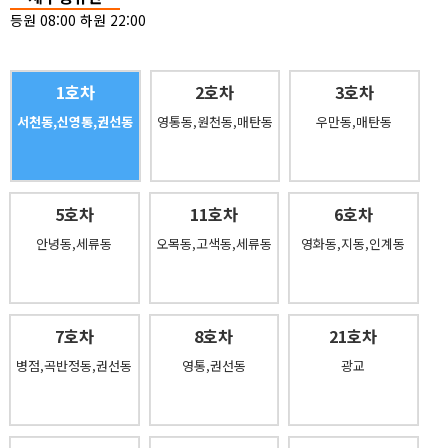
등원 08:00 하원 22:00
1호차
2호차
3호차
서천동,신영통,권선동
영통동,원천동,매탄동
우만동,매탄동
5호차
11호차
6호차
안녕동,세류동
오목동,고색동,세류동
영화동,지동,인계동
7호차
8호차
21호차
병점,곡반정동,권선동
영통,권선동
광교